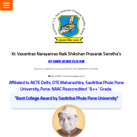
Toggle
navigation
Kr. Vasantrao Narayanrao Naik Shikshan Prasarak Sanstha's
ARTS, COMMERCE AND SCIENCE COLLEGE NASHIK
Dongare Vasatigruh Parisar, Canada Corner, Nashik-422002, Maharashtra,India.
☎ 0253-2576692
/ vnnaikcollege@gmail.com
Affiliated to AICTE Delhi, DTE Maharashtra, Savitribai Phule Pune
University, Pune. NAAC Reaccredited ' B++ ' Grade.
"Best College Award by Savitribai Phule Pune University"