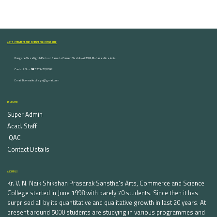
ARTS, COMMERCE AND SCIENCE COLLEGE NASHIK
Dongare Vasatigruh Parisar, Canada Corner, Nashik-422002, Maharashtra,India.
Contact Nos :☎ 0253-2576692
Email ID : vnnaikcollege@gmail.com
DISCOVER
Super Admin
Acad. Staff
IQAC
Contact Details
ABOUT US
Kr. V. N. Naik Shikshan Prasarak Sanstha's Arts, Commerce and Science
College started in June 1998 with barely 70 students. Since then it has
surprised all by its quantitative and qualitative growth in last 20 years. At
present around 5000 students are studying in various programmes and